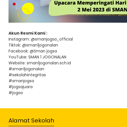
Akun Resmi Kami :
Instagram: @smanjogsa_official
Tiktok: @sman1jogonalan
Facebook: @Sman jogsa
YouTube: SMAN 1 JOGONALAN
Website: sman1jogonalan.sch.id
#sman1jogonalan
#sekolahintegritas
#smanjogsa
#jogsajuara
#jogsa
Alamat Sekolah