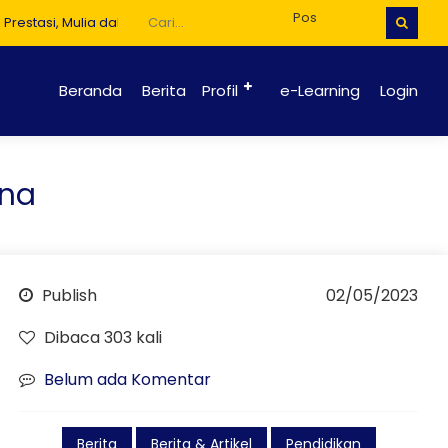
si, Mulia dalam Budi Pekerti
Beranda
Berita
Profil
e-Learning
Login
kna
Publish
02/05/2023
Dibaca 303 kali
Belum ada Komentar
Berita
Berita & Artikel
Pendidikan