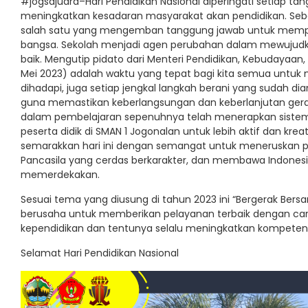
#jogsajuara–Hari Pendidikan Nasional diperingati setiap t
meningkatkan kesadaran masyarakat akan pendidikan. Seb
salah satu yang mengemban tanggung jawab untuk memperj
bangsa. Sekolah menjadi agen perubahan dalam mewujudka
baik. Mengutip pidato dari Menteri Pendidikan, Kebudayaan, 
Mei 2023) adalah waktu yang tepat bagi kita semua untuk 
dihadapi, juga setiap jengkal langkah berani yang sudah di
guna memastikan keberlangsungan dan keberlanjutan geraka
dalam pembelajaran sepenuhnya telah menerapkan sistem 
peserta didik di SMAN 1 Jogonalan untuk lebih aktif dan krea
semarakkan hari ini dengan semangat untuk meneruskan per
Pancasila yang cerdas berkarakter, dan membawa Indone
memerdekakan.
Sesuai tema yang diusung di tahun 2023 ini “Bergerak Bers
berusaha untuk memberikan pelayanan terbaik dengan car
kependidikan dan tentunya selalu meningkatkan kompetensi 
Selamat Hari Pendidikan Nasional