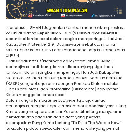
Luar biasa…. SMAN 1 Jogonalan kembali menorehkan prestasi,
kali ini di bidang kepenulisan . Dua (2) siswa lolos seleksi 10
besar final lomba esai dalam rangka memperingati Hari Jadi
Kabupaten Klaten ke-219 . Dua siswa tersebut atas nama :
Mutia Hafidz kelas XI IPS 1 dan Ramadhana Bagas Utama kelas
XI IPS 4.
Dilansir dari https://klatenkab.go.id/catat-lomba-essai-
berimajinasi-jadi-bung-karno-diperpanjang-tiga-hari/
lomba ini dalam rangka memperingati Hari Jadi Kabupaten
Klaten ke-219 dan Hari Bung Karno, Beri Aku Sepuluh Pemuda
(BASP) yang bekerjasama dengan Pemkab Klaten melalui
Dinas Komunikasi dan Informatika (Diskominfo) Kabupaten
Klaten menggelar lomba essai.
Dalam rangka lomba tersebut, peserta diajak untuk
berimajinasi menjadi Bapak Proklamator Indonesia yakni Bung
Karno yang hidup era saat ini. Peserta ditantang menyelami
pemikiran dan gagasan dari pidato yang pernah
disampaikan Bung Karno tentang “To Build The Word a New”.
Itu adalah pidato spektakuler dan memorable yang pernah