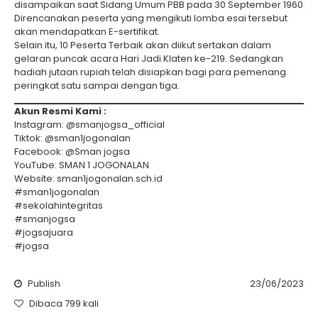
disampaikan saat Sidang Umum PBB pada 30 September 1960
Direncanakan peserta yang mengikuti lomba esai tersebut
akan mendapatkan E-sertifikat.
Selain itu, 10 Peserta Terbaik akan diikut sertakan dalam
gelaran puncak acara Hari Jadi Klaten ke-219. Sedangkan
hadiah jutaan rupiah telah disiapkan bagi para pemenang
peringkat satu sampai dengan tiga.
Akun Resmi Kami :
Instagram: @smanjogsa_official
Tiktok: @sman1jogonalan
Facebook: @Sman jogsa
YouTube: SMAN 1 JOGONALAN
Website: sman1jogonalan.sch.id
#sman1jogonalan
#sekolahintegritas
#smanjogsa
#jogsajuara
#jogsa
Publish
23/06/2023
Dibaca 799 kali