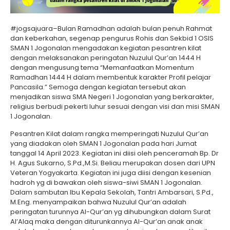
#jogsajuara–Bulan Ramadhan adalah bulan penuh Rahmat
dan keberkahan, segenap pengurus Rohis dan Sekbid 1 OSIS
SMAN 1 Jogonalan mengadakan kegiatan pesantren kilat
dengan melaksanakan peringatan Nuzulul Qur’an 1444 H
dengan mengusung tema “Memanfaatkan Momentum
Ramadhan 1444 H dalam membentuk karakter Profil pelajar
Pancasila.” Semoga dengan kegiatan tersebut akan
menjadikan siswa SMA Negeri 1 Jogonalan yang berkarakter,
religius berbudi pekerti luhur sesuai dengan visi dan misi SMAN
1 Jogonalan.
Pesantren Kilat dalam rangka memperingati Nuzulul Qur’an
yang diadakan oleh SMAN 1 Jogonalan pada hari Jumat
tanggal 14 April 2023. Kegiatan ini diisi oleh penceramah Bp. Dr
H. Agus Sukarno, S.Pd.,M.Si. Beliau merupakan dosen dari UPN
Veteran Yogyakarta. Kegiatan ini juga diisi dengan kesenian
hadroh yg di bawakan oleh siswa-siwi SMAN 1 Jogonalan.
Dalam sambutan Ibu Kepala Sekolah, Tantri Ambarsari, S.Pd.,
M.Eng. menyampaikan bahwa Nuzulul Qur’an adalah
peringatan turunnya Al-Qur’an yg dihubungkan dalam Surat
Al’Alaq maka dengan diturunkannya Al-Qur’an anak anak