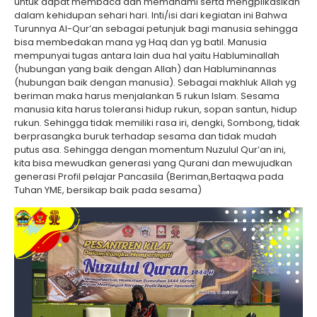
untuk dapat membaca dan memahami serta mengplikasikan
dalam kehidupan sehari hari. Inti/isi dari kegiatan ini Bahwa
Turunnya Al-Qur’an sebagai petunjuk bagi manusia sehingga
bisa membedakan mana yg Haq dan yg batil. Manusia
mempunyai tugas antara lain dua hal yaitu Habluminallah
(hubungan yang baik dengan Allah) dan Habluminannas
(hubungan baik dengan manusia). Sebagai makhluk Allah yg
beriman maka harus menjalankan 5 rukun Islam. Sesama
manusia kita harus toleransi hidup rukun, sopan santun, hidup
rukun. Sehingga tidak memiliki rasa iri, dengki, Sombong, tidak
berprasangka buruk terhadap sesama dan tidak mudah
putus asa. Sehingga dengan momentum Nuzulul Qur’an ini,
kita bisa mewudkan generasi yang Qurani dan mewujudkan
generasi Profil pelajar Pancasila (Beriman,Bertaqwa pada
Tuhan YME, bersikap baik pada sesama)