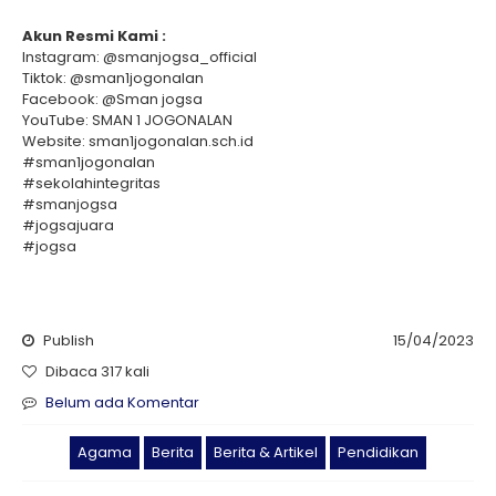
Akun Resmi Kami :
Instagram: @smanjogsa_official
Tiktok: @sman1jogonalan
Facebook: @Sman jogsa
YouTube: SMAN 1 JOGONALAN
Website: sman1jogonalan.sch.id
#sman1jogonalan
#sekolahintegritas
#smanjogsa
#jogsajuara
#jogsa
Publish
15/04/2023
Dibaca 317 kali
Belum ada Komentar
Agama
Berita
Berita & Artikel
Pendidikan