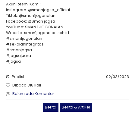
Akun Resmi Kami :
Instagram: @smanjogsa_official
Tiktok: @sman1jogonalan
Facebook: @Sman jogsa
YouTube: SMAN 1 JOGONALAN
Website: sman1jogonalan.sch.id
#sman1jogonalan
#sekolahintegritas
#smanjogsa
#jogsajuara
#jogsa
Publish
02/03/2023
Dibaca 318 kali
Belum ada Komentar
Berita
Berita & Artikel