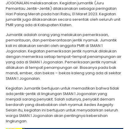
JOGONALAN melaksanakan. Kegiatan jumantik (Juru
Pemantau Jentik-Jentik) dilaksanakan sebagai peringatan
Hari Palang Merah pada hari Rabu, 01 Maret 2023. Kegiatan
jumantik juga dilaksanakan secara serentak oleh seluruh unit
PMR yang ada di Kabupaten Klaten.
Jumantik adalah orang yang melakukan pemeriksaan,
pemantauan, dan pemberantasan jentik nyamuk. Jumantik
kali ini dilakukan sendiri oleh anggota PMR di SMAN 1
Jogonalan. Kegiatan pemeriksaan jentik nyamuk dilakukan
dengan memeriksa setiap tempat-tempat penampungan air
yang ada di SMAN 1 Jogonalan. Pemeriksaan jentik nyamuk
dilakukan di tempat penampungan air. Biasanya pada bak
mandi, ember, dan bekas – bekas kaleng yang ada di sekitar
SMAN 1 Jogonalan.
Kegiatan Jumantik bertujuan untuk memastikan bahwa tidak
ada jentik-jentik di lingkungan SMAN 1 Jogonalan yang
menjadi sarang penyakit. Salah satunya, penyakit demam
berdarah yang disebabkan oleh nyamuk Aedes Aegepty.
Selain itu, kegiatan ini bertujuan untuk menyadarkan seluruh
warga SMAN 1 Jogonalan akan pentingnya kebersihan
lingkungan.