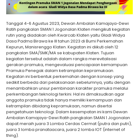
Tanggal 4-6 Agustus 2023, Dewan Ambalan Kamajaya-Dewi
Ratih pangkalan SMAN 1 Jogonalan Klaten mengikuti kegiatan
rutin yang diadakan oleh Kwarcab Klaten yaitu Gladi Widya
Dasa Padma Birawa ke III tahun 2023 di Bumi Perkemahan
Kepurun, Manisrenggo Klaten. Kegiatan ini diikuti oleh 12
pangkalan SMA/SMK/MA se kabupaten Klaten. Tujuan
kegiatan tersebut adalah dalam rangka merevitalisasi
gerakan pramuka, mengevaluasi pencapaian kemampuan
Pramuka Penegak dalam ketrampilan kepramukaan.
Kegiatan ini berbentuk perkemahan dengan konsep yang
sedikit berbeda dari pelaksanaan sebelumnya, yaitu dengan
menambahkan unsur pembinaan karakter pramuka melalui
perkembangan teknologi terkini. Hal ini dimaksudkan agar
anggota pramuka tidak hanya memiliki kemampuan dan
ketrampilan dibidang kepramukaan, namun disertai
pengetahuan teknologi. Dalam kesempatan ini kami Dewan
Ambalan Kamajaya-Dewi Ratih pangkalan SMAN 1 Jogonalan
dapat meraih juara 3 Lomba Cerdas Cermat (putra dan putri),
juara 3 lomba pranataacara, juara 2 lomba IOT (internet of
thing).