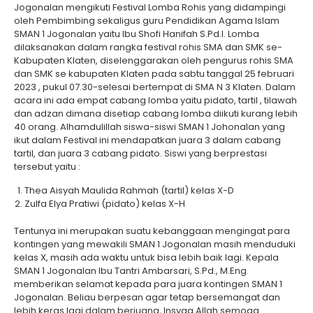
Jogonalan mengikuti Festival Lomba Rohis yang didampingi
oleh Pembimbing sekaligus guru Pendidikan Agama Islam
SMAN 1 Jogonalan yaitu Ibu Shofi Hanifah S.Pd.I. Lomba
dilaksanakan dalam rangka festival rohis SMA dan SMK se-
Kabupaten Klaten, diselenggarakan oleh pengurus rohis SMA
dan SMK se kabupaten Klaten pada sabtu tanggal 25 februari
2023 , pukul 07.30-selesai bertempat di SMA N 3 Klaten. Dalam
acara ini ada empat cabang lomba yaitu pidato, tartil , tilawah
dan adzan dimana disetiap cabang lomba diikuti kurang lebih
40 orang. Alhamdulillah siswa-siswi SMAN 1 Johonalan yang
ikut dalam Festival ini mendapatkan juara 3 dalam cabang
tartil, dan juara 3 cabang pidato. Siswi yang berprestasi
tersebut yaitu :
Thea Aisyah Maulida Rahmah (tartil) kelas X-D
Zulfa Elya Pratiwi (pidato) kelas X-H
Tentunya ini merupakan suatu kebanggaan mengingat para
kontingen yang mewakili SMAN 1 Jogonalan masih menduduki
kelas X, masih ada waktu untuk bisa lebih baik lagi. Kepala
SMAN 1 Jogonalan Ibu Tantri Ambarsari, S.Pd., M.Eng.
memberikan selamat kepada para juara kontingen SMAN 1
Jogonalan. Beliau berpesan agar tetap bersemangat dan
lebih keras lagi dalam berjuang, Insyaa Allah semoga