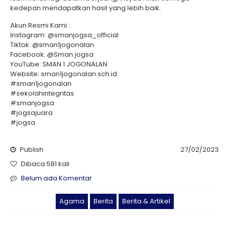
kedepan mendapatkan hasil yang lebih baik.
Akun Resmi Kami :
Instagram: @smanjogsa_official
Tiktok: @sman1jogonalan
Facebook: @Sman jogsa
YouTube: SMAN 1 JOGONALAN
Website: sman1jogonalan.sch.id
#sman1jogonalan
#sekolahintegritas
#smanjogsa
#jogsajuara
#jogsa
Publish
27/02/2023
Dibaca 581 kali
Belum ada Komentar
Agama
Berita
Berita & Artikel