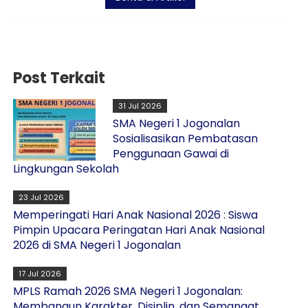
Post Terkait
31 Jul 2026
SMA Negeri 1 Jogonalan
Sosialisasikan Pembatasan
Penggunaan Gawai di
Lingkungan Sekolah
23 Jul 2026
Memperingati Hari Anak Nasional 2026 : Siswa
Pimpin Upacara Peringatan Hari Anak Nasional
2026 di SMA Negeri 1 Jogonalan
17 Jul 2026
MPLS Ramah 2026 SMA Negeri 1 Jogonalan:
Membangun Karakter, Disiplin, dan Semangat