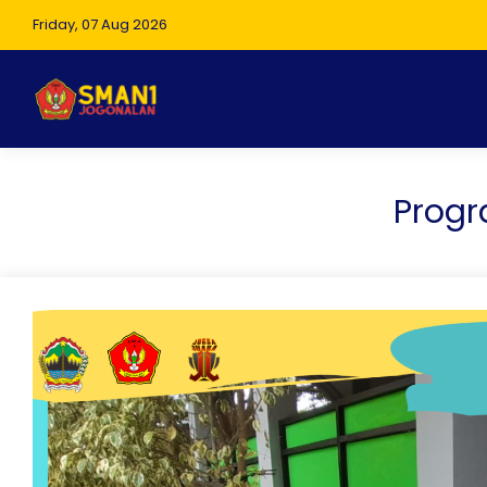
Friday, 07 Aug 2026
Progr