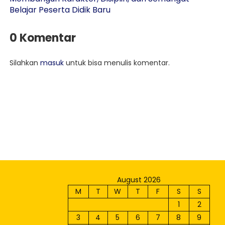
Belajar Peserta Didik Baru
0 Komentar
Silahkan
masuk
untuk bisa menulis komentar.
August 2026
M
T
W
T
F
S
S
1
2
3
4
5
6
7
8
9