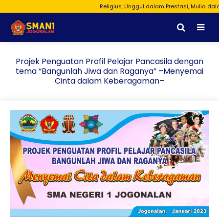
Religius, Unggul dalam Prestasi, Mulia dalam 
Projek Penguatan Profil Pelajar Pancasila dengan
tema “Bangunlah Jiwa dan Raganya” –Menyemai
Cinta dalam Keberagaman–