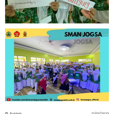
Publish
12/01/2023