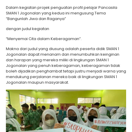
Dalam kegiatan projek penguatan profil pelajar Pancasila
SMAN 1 Jogonalan yang kedua ini mengusung Tema
“Bangunlah Jiwa dan Raganya”
dengan judul kegiatan
“Menyemai Cita dalam Keberagaman”.
Makna dari judul yang diusung adalah peserta didik SMAN 1
Jogonalan dapat menanam dan menumbuhkan keinginan
dan harapan yang mereka miliki di lingkungan SMAN 1
Jogonalan yang penuh keberagaman, keberagaman tidak
boleh dijadikan penghambat tetapi justru menjadi warna yang
mendukung perjalanan mereka baik di lingkungan SMAN 1
Jogonalan maupun masyarakat.