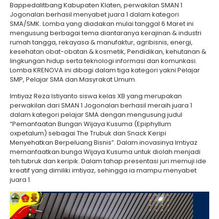
Bappedalitbang Kabupaten Klaten, perwakilan SMAN 1
Jogonalan berhasil menyabet juara 1 dalam kategori
SMA/SMK. Lomba yang diadakan mulai tanggal 6 Maret ini
mengusung berbagai tema diantaranya kerajinan & industri
rumah tangga, rekayasa & manufaktur, agribisnis, energi,
kesehatan obat-obatan & kosmetik, Pendidikan, kehutanan &
lingkungan hidup serta teknologi informasi dan komunkasi.
Lomba KRENOVA ini dibagi dalam tiga kategori yakni Pelajar
SMP, Pelajar SMA dan Masyrakat Umum.
Imtiyaz Reza Istiyanto siswa kelas XB yang merupakan
perwakilan dari SMAN 1 Jogonalan berhasil meraih juara 1
dalam kategori pelajar SMA dengan mengusung judul
“Pemanfaatan Bungan Wijaya Kusuma (Epiphyllum
oxpetalum) sebagai The Trubuk dan Snack Keripi
Menyehatkan Berpeluang Bisnis”. Dalam inovasinya Imtiyaz
memanfaatkan bunga Wijaya Kusuma untuk diolah menjadi
teh tubruk dan keripik. Dalam tahap presentasi juri memuji ide
kreatif yang dimiliki imtiyaz, sehingga ia mampu menyabet
juara 1.