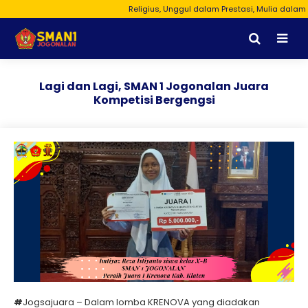
Religius, Unggul dalam Prestasi, Mulia dalam Bu
Lagi dan Lagi, SMAN 1 Jogonalan Juara
Kompetisi Bergengsi
#
Jogsajuara – Dalam lomba KRENOVA yang diadakan