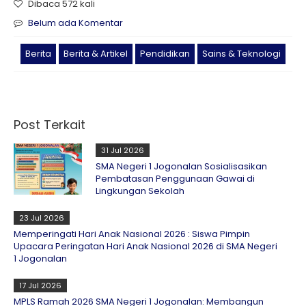
Dibaca 572 kali
Belum ada Komentar
Berita
Berita & Artikel
Pendidikan
Sains & Teknologi
Post Terkait
31 Jul 2026
SMA Negeri 1 Jogonalan Sosialisasikan
Pembatasan Penggunaan Gawai di
Lingkungan Sekolah
23 Jul 2026
Memperingati Hari Anak Nasional 2026 : Siswa Pimpin
Upacara Peringatan Hari Anak Nasional 2026 di SMA Negeri
1 Jogonalan
17 Jul 2026
MPLS Ramah 2026 SMA Negeri 1 Jogonalan: Membangun