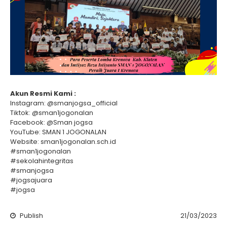
Akun Resmi Kami :
Instagram: @smanjogsa_official
Tiktok: @sman1jogonalan
Facebook: @Sman jogsa
YouTube: SMAN 1 JOGONALAN
Website: sman1jogonalan.sch.id
#sman1jogonalan
#sekolahintegritas
#smanjogsa
#jogsajuara
#jogsa
Publish
21/03/2023